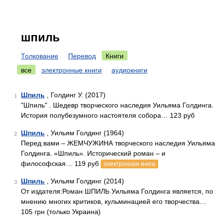
шпиль
Толкование
Перевод
Книги
все
электронные книги
аудиокниги
Шпиль
, Голдинг У. (2017)
1
"Шпиль" . Шедевр творческого наследия Уильяма Голдинга.
История полубезумного настоятеля собора… 123 руб
Шпиль
, Уильям Голдинг (1964)
2
Перед вами – ЖЕМЧУЖИНА творческого наследия Уильяма
Голдинга. «Шпиль». Исторический роман – и
философская… 119 руб
электронная книга
Шпиль
, Уильям Голдинг (2014)
3
От издателя:Роман ШПИЛЬ Уильяма Голдинга является, по
мнению многих критиков, кульминацией его творчества…
105 грн (только Украина)