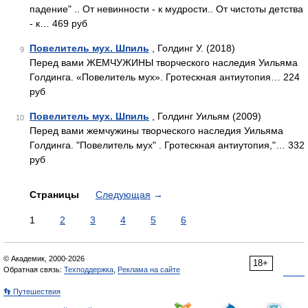
падение" .. От невинности - к мудрости.. От чистоты детства
- к… 469 руб
Повелитель мух. Шпиль
, Голдинг У. (2018)
9
Перед вами ЖЕМЧУЖИНЫ творческого наследия Уильяма
Голдинга. «Повелитель мух». Гротескная антиутопия… 224
руб
Повелитель мух. Шпиль
, Голдинг Уильям (2009)
10
Перед вами жемчужины творческого наследия Уильяма
Голдинга. "Повелитель мух" . Гротескная антиутопия,"… 332
руб
Страницы
Следующая
→
1
2
3
4
5
6
© Академик, 2000-2026
18+
Обратная связь:
Техподдержка
,
Реклама на сайте
👣 Путешествия